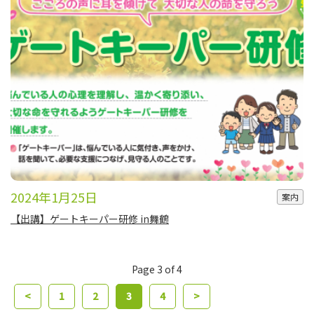
2024年1月25日
案内
【出講】ゲートキーパー研修 in舞鶴
Page 3 of 4
<
1
2
3
4
>