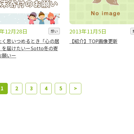
3年12月28日
2013年11月5日
想い
たく思いつめるとき「心の居
【紹介】TOP画像更新
を届けたいーSotto冬の寄
お願いー
1
2
3
4
5
>