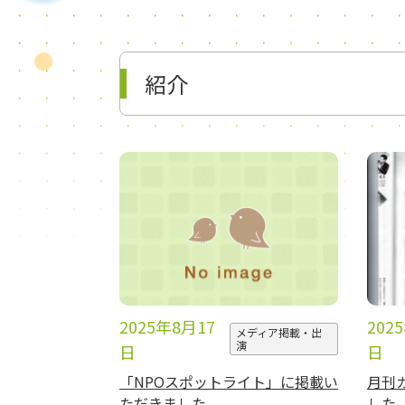
紹介
2025年8月17
202
メディア掲載・出
演
日
日
「NPOスポットライト」に掲載い
月刊
ただきました
した