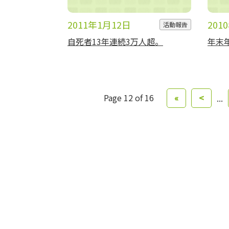
2011年1月12日
201
活動報告
自死者13年連続3万人超。
年末
«
<
Page 12 of 16
...