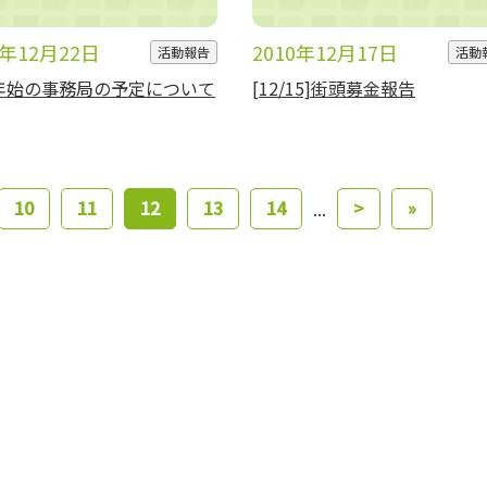
0年12月22日
2010年12月17日
活動報告
活動
年始の事務局の予定について
[12/15]街頭募金報告
10
11
12
13
14
>
»
...