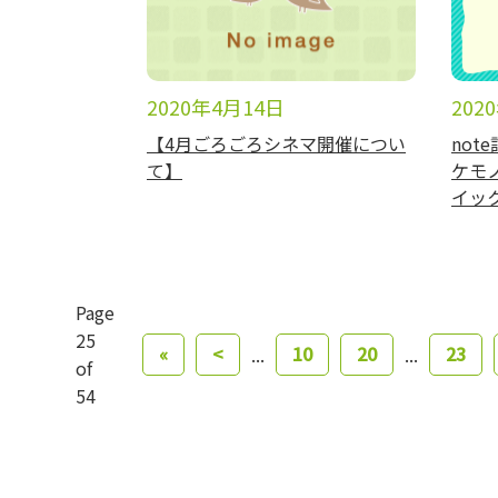
2020年4月14日
202
【4月ごろごろシネマ開催につい
no
て】
ケモ
イッ
Page
25
«
<
10
20
23
...
...
of
54