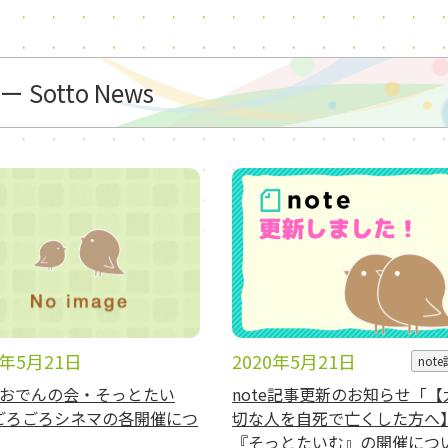
otto News
0年5月21日
2020年5月21日
not
月おでんの会・そっとたい
note記事更新のお知らせ「【
ごろごろシネマの各開催につ
切な人を自死で亡くした方へ
】
『そっとたいむ』の開催につ