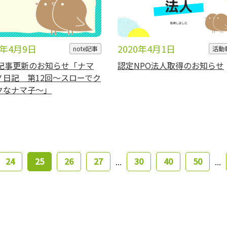
0年4月9日
2020年4月1日
note記事
活動
te記事更新のお知らせ「ナマ
認定NPO法人取得のお知らせ
ノ日記 第12回～スローでク
クなナマ子～」
24
25
26
27
30
40
50
...
...