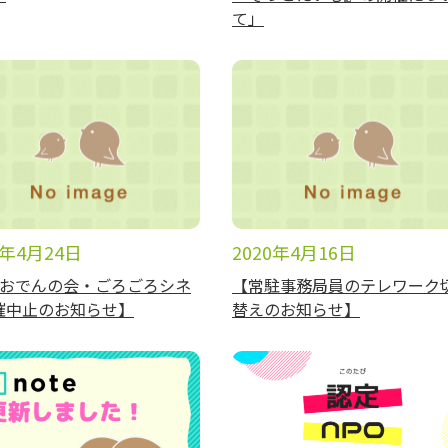
て」
0年4月24日
2020年4月16日
月おでんの会・ごろごろシネ
【常駐事務局員のテレワーク
催中止のお知らせ】
替えのお知らせ】