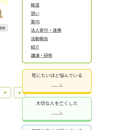
報道
想い
案内
報告
法人寄付・連携
活動報告
紹介
講演・研修
死にたいほど悩んでいる
>
»
大切な人を亡くした