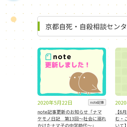
京都自死・自殺相談センター S
2020年5月22日
202
note記事
note記事更新のお知らせ「ナマ
【6
ケモノ日記 第13回～社会に溺れ
む・
かけたナマ子の中学時代～」
いて