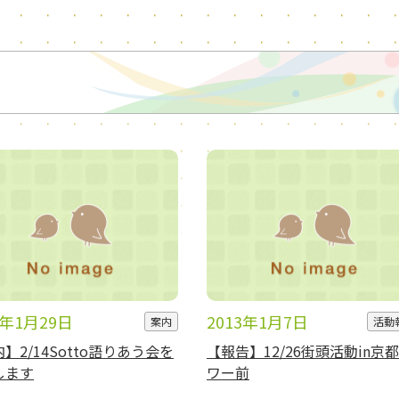
3年1月29日
2013年1月7日
案内
活動
】2/14Sotto語りあう会を
【報告】12/26街頭活動in京
します
ワー前