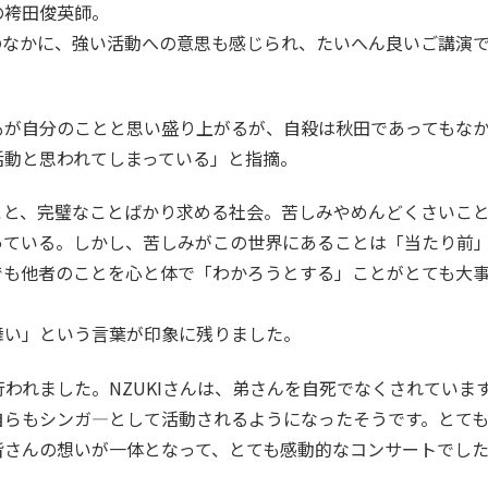
の袴田俊英師。
のなかに、強い活動への意思も感じられ、たいへん良いご講演
もが自分のことと思い盛り上がるが、自殺は秋田であってもな
活動と思われてしまっている」と指摘。
こと、完璧なことばかり求める社会。苦しみやめんどくさいこ
っている。しかし、苦しみがこの世界にあることは「当たり前
でも他者のことを心と体で「わかろうとする」ことがとても大
舞い」という言葉が印象に残りました。
行われました。NZUKIさんは、弟さんを自死でなくされていま
自らもシンガ―として活動されるようになったそうです。とて
皆さんの想いが一体となって、とても感動的なコンサートでし