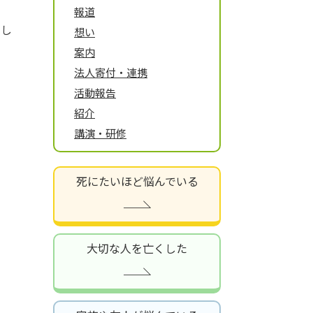
報道
にし
想い
案内
法人寄付・連携
。
活動報告
紹介
講演・研修
死にたいほど悩んでいる
大切な人を亡くした