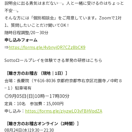
説明会に出る勇気はまだない…。人と一緒に受けるのはちょっと
不安…。
そんな方には「個別相談会」をご用意しています。Zoomで1対
1、質問したいことだけ聞いてOK！
随時日程調整/20－30分
申し込みフォーム
⇒
https://forms.gle/4vbnyiQR7CZz8bCK9
Sottoロールプレイを体験できる単発の研修はこちら
［聴き方のお稽古 （現地│1日）］
会場：長慶院（〒616-8036 京都府京都市右京区花園寺ノ中町８
−１）駐車場有
◎9月05日(日)10時－17時30分
定員：10名 参加費：15,000円
申し込み：
https://forms.gle/ziyzwLQ3vFBHVpdZA
［聴き方のお稽古オンライン（2時間）］
08月24日(水)19:30－21:30